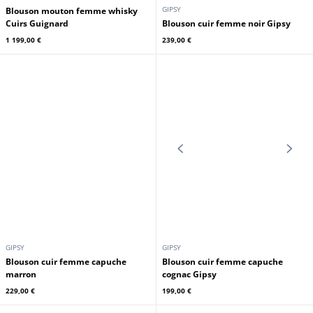
CUIRS GUIGNARD
CUIRS GUIGNARD
Bombardier cuir femme capuche
Bombardier cuir femme capuche
marron Cuirs Guignard
Curly Cuirs Guignard
829,00 €
829,00 €
CUIRS GUIGNARD
GIPSY
Blouson mouton femme whisky
Cuirs Guignard
Blouson cuir femme noir Gipsy
1 199,00 €
239,00 €