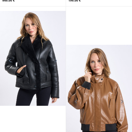
1 049,00 €
1 059,00 €
CUIRS GUIGNARD
GIPSY
Blouson mouton femme sable
Blouson cuir femme capuche
Cuirs Guignard
noisette Gipsy
949,00 €
199,00 €