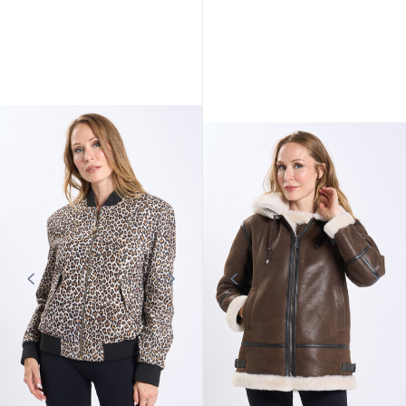
CUIRS GUIGNARD
CUIRS GUIGNARD
Veste fourrure femme
Blouson mouton et tissu ecru Cuirs
noir/naturel Cuirs Guignard
Guignard
1 189,00 €
1 079,00 €