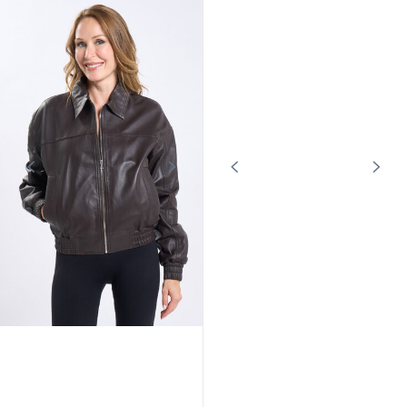
CUIRS GUIGNARD
CUIRS GUIGNARD
Blouson mouton femme noir Cuirs
Blouson bombers femme gold
Guignard
Cuirs Guignard
1 049,00 €
629,00 €