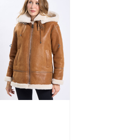
CUIRS GUIGNARD
CUIRS GUIGNARD
Blouson bombers leopard Cuirs
Veste cuir mouton marron Cuirs
Guignard
Guignard
689,00 €
1 049,00 €