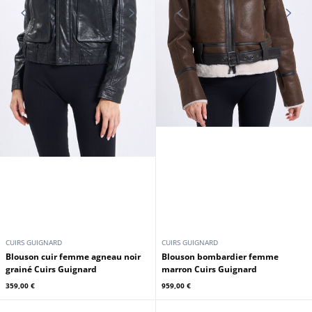
CUIRS GUIGNARD
CUIRS GUIGNARD
Blouson cuir femme agneau noir
Blouson bombardier femme
grainé Cuirs Guignard
marron Cuirs Guignard
359,00 €
959,00 €