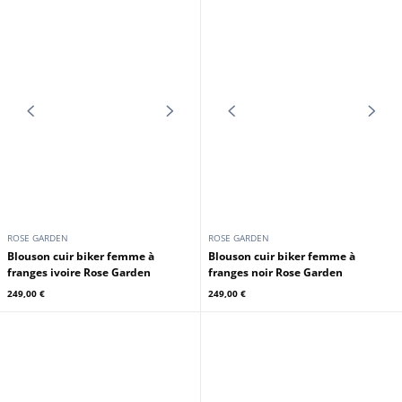
GIPSY
GIPSY
Blouson cuir femme capuche
Blouson cuir femme capuche
marron
cognac Gipsy
229,00 €
199,00 €