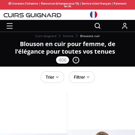
📦 Livraison Colissimo | Retours et échanges sous 15j | Service client français | Paiement
en 3x
Cuirs Guignard
Femme
Blousons cuir
Blouson en cuir pour femme, de
l’élégance pour toutes vos tenues
406
Trier
Filtrer