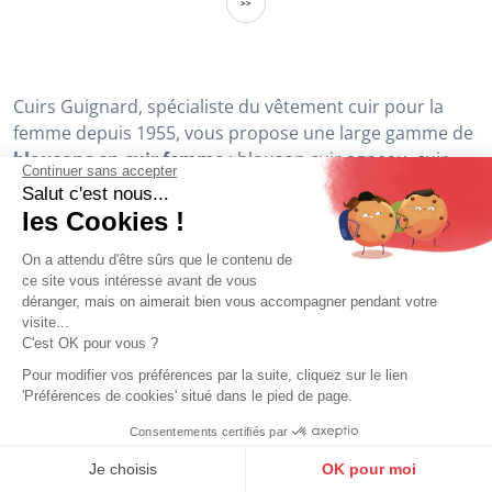
Continuer sans accepter
Salut c'est nous...
ROSE GARDEN
les Cookies !
Blouson cuir femme bleu style
moto Rose Garden
On a attendu d'être sûrs que le contenu de
ce site vous intéresse avant de vous
329,00 €
déranger, mais on aimerait bien vous accompagner pendant votre
visite...
C'est OK pour vous ?
1
2
3
4
5
6
7
8
9
Pour modifier vos préférences par la suite, cliquez sur le lien
>
'Préférences de cookies' situé dans le pied de page.
>>
Consentements certifiés par
9.6
/10
10272 avis
Je choisis
OK pour moi