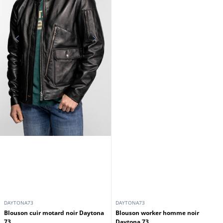
DAYTONA73
DAYTONA73
Blouson cuir perforé noir Daytona
Veste cuir homme demi longueur
73
noir Daytona 73
315,00 €
319,00 €