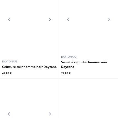
GIPSY
REDSKINS
Gilet doudoune à capuche homme
Blouson cuir homme noir style
noir Gipsy
pilote Redskins
189,00 €
329,00 €
229,00 €