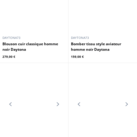
GIPSY
DAYTONA73
Blouson cuir homme noir style
Blouson cuir agneau noir vieilli
moto GIPSY
Daytona 73
249,00 €
329,00 €
En stock
DAYTONA73
SCHOTT
Pantalon cuir homme noir
Chapka homme noir Schott
Daytona