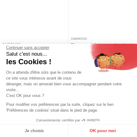
DAYTONA73
DAYTONA73
Doudoune matelassée homme
Veste aviateur cuir homme
noir Daytona
vintage col fourrure Daytona
159,00 €
395,00 €
Continuer sans accepter
Salut c'est nous...
les Cookies !
On a attendu d'être sûrs que le contenu de
ce site vous intéresse avant de vous
déranger, mais on aimerait bien vous accompagner pendant votre
visite...
C'est OK pour vous ?
Pour modifier vos préférences par la suite, cliquez sur le lien
'Préférences de cookies' situé dans le pied de page.
Consentements certifiés par
DAYTONA73
9.6
/10
10272 avis
DAYTONA73
Sweat à capuche homme noir
Je choisis
OK pour moi
Ceinture cuir homme noir Daytona
Daytona