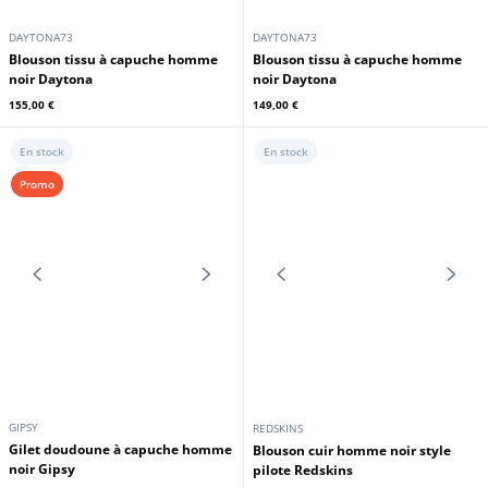
149,00 €
249,00 €
DAYTONA73
DAYTONA73
Blouson cuir classique homme
Bomber tissu style aviateur
noir Daytona
homme noir Daytona
279,00 €
159,00 €