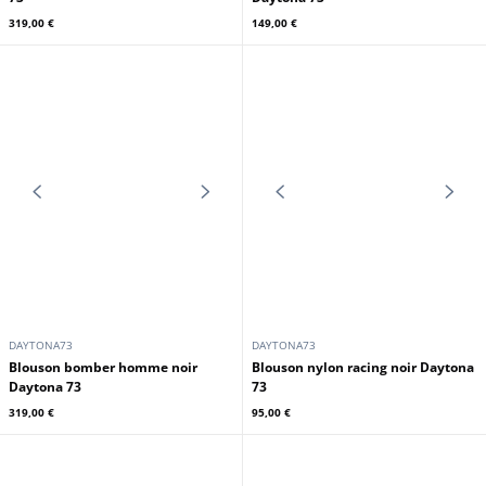
DAYTONA73
DAYTONA73
Blouson cuir motard noir Daytona
Blouson worker homme noir
73
Daytona 73
319,00 €
149,00 €