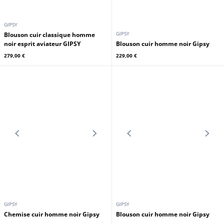
73
73
115,00 €
329,00 €
DAYTONA73
COCKPIT USA
Blouson imperméable noir
Daytona 73
Blouson cuir cheval Cockpit Usa
95,00 €
1 399,00 €