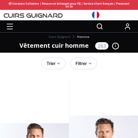
📦 Livraison Colissimo | Retours et échanges sous 15j | Service client français | Paiement
en 3x
Cuirs Guignard
Homme
Vêtement cuir homme
263
Trier
Filtrer