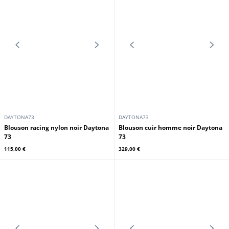
DAYTONA73
DAYTONA73
Blouson bomber homme noir
Blouson nylon racing noir Daytona
Daytona 73
73
319,00 €
95,00 €