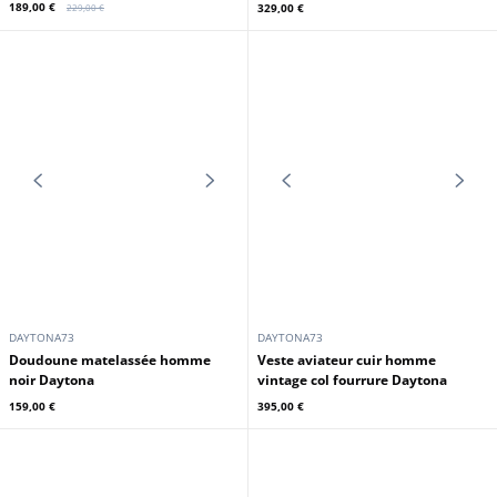
DAYTONA73
DAYTONA73
Blouson tissu à capuche homme
Blouson tissu à capuche homme
noir Daytona
noir Daytona
155,00 €
149,00 €
En stock
En stock
Promo