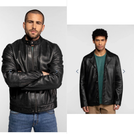
Tendances
DAYTONA73
Printemps - Été
Blouson cuir motard noir Daytona
73
339,00 €