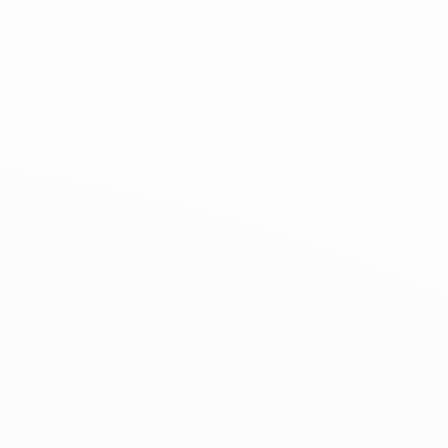
Hexagona
Royal Air Force
Armée de l'air et
Marine
de l'espace
Nationale