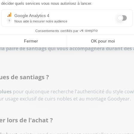
d
tout en offrant une solidité à toute épreuve.
décider quels services vous nous autorisez à lancer.
itions brutes ou d'une botte pour femme aux broderies sop
arques, c'est l'assurance d’obtenir
une paire de santiags a
Google Analytics 4
essus de fabrication.
?
Nous aide à mesurer notre audience
Essentiel pour la gestion du site web, il permet de mesurer des indicat
Consentements certifiés par
enir vos bottes santiag
Fermer
OK pour moi
 la paire de santiags qui vous accompagnera durant des
ues de santiags ?
olues
pour quiconque recherche l'authenticité du style cowb
eur usage exclusif de cuirs nobles et au montage Goodyear.
r lors de l'achat ?