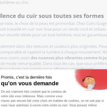
o-bohème ou chic.
cellence du cuir sous toutes ses formes
se note, le choix de la peau est primordial. Chez Cuirs Gui
l soit travaillé en cuir noir lisse pour un rendu rock et urba
ur visuelle idéale pour un look bohème, tout en garantiss
également dans des textures et couleurs plus originales. Pou
incomparable et captent la lumière à chaque mouvement. Nivea
, nous osons aussi
des nuances plus vibrantes comme le jau
ce de mode remarquable. Dans tous les cas, que vous préfér
chaque botte est pensée pour affirmer votre identité.
Promis, c'est la dernière fois
sse d'une fabrication artisanale
qu'on vous demande
Plateforme de Gestion du Consentemen
repose sur
leur savoir-faire et leur maîtrise des procédés
On est vraiment très content que le contenu de
rences pour leur attachement indéfectible au montage Goo
notre site vous intéresse. Mais comme vous
Axeptio consent
n'avez pas encore fait votre choix en matière de cookies, on ne sait pas si
nfort supérieur. Une méthode traditionnelle qui permet aux
vous nous autorisez à suivre votre visite ou non. Vous pouvez même