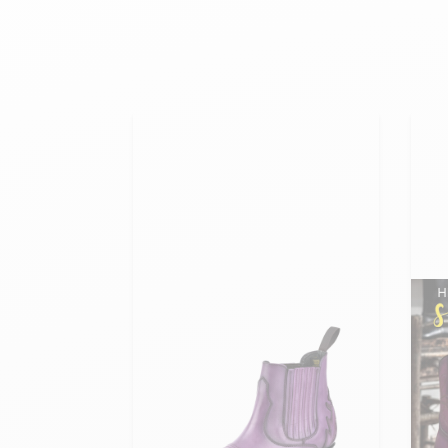
velours
Mayura
Gipsy
Bomber cuir
Haute
Bomber cuir & blouson
Blouson aviateur cuir
Teddy
Bottes cuir femme
Gilets cuir & fourrure
Accessoires
Bottines femme cuir
24h Le Mans
Cockpit USA
Top Gun®
American College