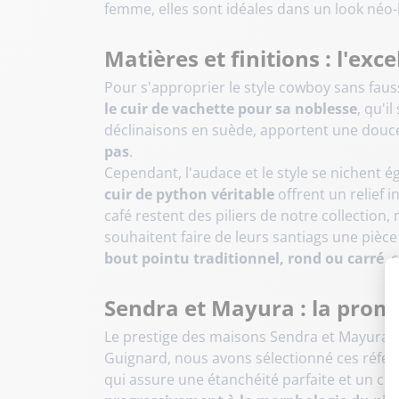
femme, elles sont idéales dans un look né
Matières et finitions : l'ex
Pour s'approprier le style cowboy sans faus
le cuir de vachette pour sa noblesse
, qu'i
déclinaisons en suède, apportent une douce
pas
.
Cependant, l'audace et le style se nichent 
cuir de python véritable
offrent un relief 
café restent des piliers de notre collection
souhaitent faire de leurs santiags une piè
bout pointu traditionnel, rond ou carré
, 
Sendra et Mayura : la prome
Le prestige des maisons Sendra et Mayura 
Guignard, nous avons sélectionné ces réfé
qui assure une étanchéité parfaite et un co