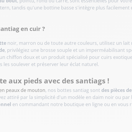
du bout
, pointu, rond ou carré, sont essentielles pour votr
stern, tandis qu'une bottine basse s'intègre plus facilement
ntiag en cuir ?
tte
noir, marron ou de toute autre couleurs, utilisez un lait
de
, privilégiez une brosse souple et un imperméabilisant spé
z un chiffon doux et un produit spécialisé pour cuirs exotique
 les soulever et préserver leur éclat naturel.
ête aux pieds avec des santiags !
en peaux de mouton
, nos bottes santiag sont
des pièces de
yez attiré par la simplicité d'un modèle en daim noir ou par 
onnel
en commandant notre boutique en ligne ou en vous r