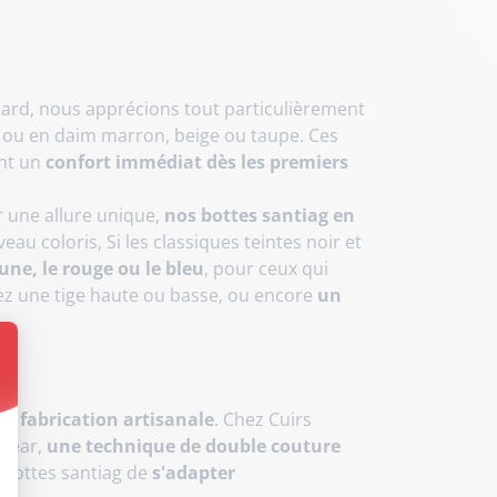
gnard, nous apprécions tout particulièrement
in, ou en daim marron, beige ou taupe. Ces
ant un
confort immédiat dès les premiers
r une allure unique,
nos bottes santiag en
u coloris, Si les classiques teintes noir et
ne, le rouge ou le bleu
, pour ceux qui
iez une tige haute ou basse, ou encore
un
t : Personnalisez vos Options
 de fabrication artisanale
. Chez Cuirs
dyear,
une technique de double couture
 bottes santiag de
s'adapter