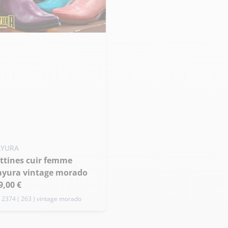
36
37
38
de taille
YURA
yura vintage morado
9,00 €
. 2374 ( 263 ) vintage morado