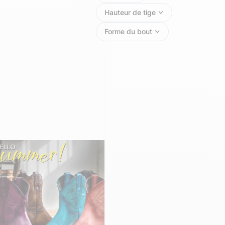
Doudoune cuir
Daytona73
Rose garden
Hauteur de tige
Santiags
Forme du bout
Maroquinerie
Pantalons, robes et jupes
Cadeaux pour elle
Cadeaux pour lui
cuir
Accessoires
Pantalon cuir
Patrouille de
Jupe
Arthur et Aston
France
Robe