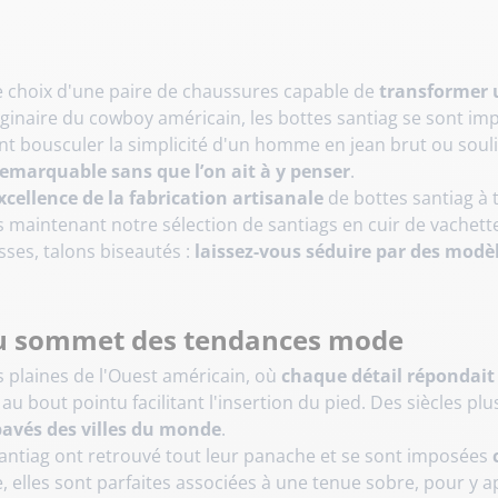
e choix d'une paire de chaussures capable de
transformer u
ginaire du cowboy américain, les bottes santiag se sont i
ent bousculer la simplicité d'un homme en jean brut ou sou
remarquable sans que l’on ait à y penser
.
excellence de la fabrication artisanale
de bottes santiag à
s maintenant notre sélection de santiags en cuir de vachette
sses, talons biseautés :
laissez-vous séduire par des modè
au sommet des tendances mode
s plaines de l'Ouest américain, où
chaque détail répondait
au bout pointu facilitant l'insertion du pied. Des siècles plu
pavés des villes du monde
.
antiag ont retrouvé tout leur panache et se sont imposées
, elles sont parfaites associées à une tenue sobre, pour y a