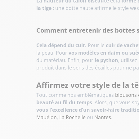
La hauteur du talon biseauté
et la
forme 
la tige
: une botte haute affirme le style we
Comment entretenir des bottes sa
Cela dépend du cuir.
Pour le
cuir de vache
la peau. Pour
vos modèles en daim ou suè
du matériau. Enfin, pour
le python
, utilise
produit dans le sens des écailles pour ne pas
Affirmez votre style de la t
Tout comme nos emblématiques
blousons 
beauté au fil du temps
. Alors, que vous so
vous l'excellence d'un savoir-faire traditi
Mauélon
,
La Rochelle
ou
Nantes
.