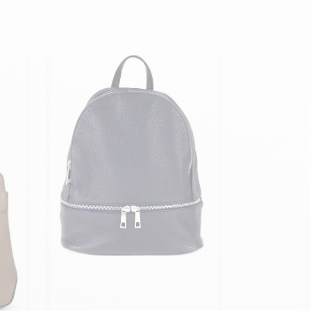
Hexagona
Royal Air Force
Armée de l'air et
Marine
de l'espace
Nationale