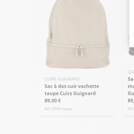
CU
Sac à dos cuir vachette
CUIRS GUIGNARD
Sac à dos cuir vachette
ma
taupe Cuirs Guignard
Gu
89,00 €
89
Réf. ZAIRA taupe
Réf