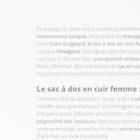
En voyage ou dans votre routine quotidienne,
mouvement unique
, cette pièce de
maroqu
Chez
Cuirs Guignard
,
le sac à dos en cuir
marque
Hexagona
. Des lignes épurées pour
nos sacs à dos ont tous
une qualité artisan
Alors, dénichez dès maintenant le
sac en cu
Parcourez notre sélection et faites votre c
Le sac à dos en cuir femme :
Véritable allié du quotidien, le sac à dos
s’a
modèle plus spacieux pour accompagner vos 
À travers notre sélection de produits, déco
originalité des couleurs
. Que vous optiez 
comme le rouge, le vert ou le bleu,
votre sa
d’affirmer un look minimaliste.