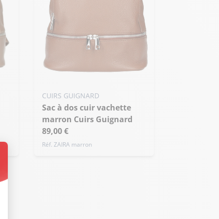
CUIRS GUIGNARD
Sac à dos cuir vachette
marron Cuirs Guignard
89,00 €
Réf. ZAIRA marron
t : Personnalisez vos Options