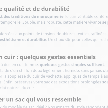
 qualité et de durabilité
ct des traditions de maroquinerie
, le cuir véritable conf
ntemporelle. Souple, mais robuste, cette matière vivante
se 
nforcées aux points de tension, doublures textiles raffinées
 esthétisme et durabilité
. Un choix sûr pour celles qui re
n cuir : quelques gestes essentiels
c à dos en cuir femme,
quelques gestes simples suffisent
.
 l’aide d’un chiffon doux légèrement humide, sans jamais util
er la souplesse du cuir de vachette, appliquez de temps à a
s. Enfin, préservez votre sac des expositions prolongées
so
clat naturel du cuir.
ter un sac qui vous ressemble
 du modèle de sac idéal ? Nos experts du style répondent à