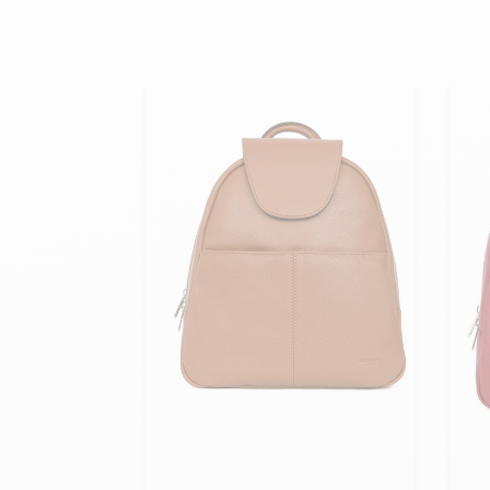
velours
Mayura
Gipsy
Bomber cuir
Haute
Bomber cuir & blouson
Blouson aviateur cuir
Teddy
Bottes cuir femme
Gilets cuir & fourrure
Accessoires
Bottines femme cuir
24h Le Mans
Cockpit USA
Top Gun®
American College