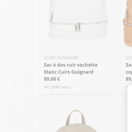
CUIRS GUIGNARD
CU
Sac à dos cuir vachette
Sac à dos cuir vachette
blanc Cuirs Guignard
co
89,00 €
89
Réf. ZAIRA blanc
Réf