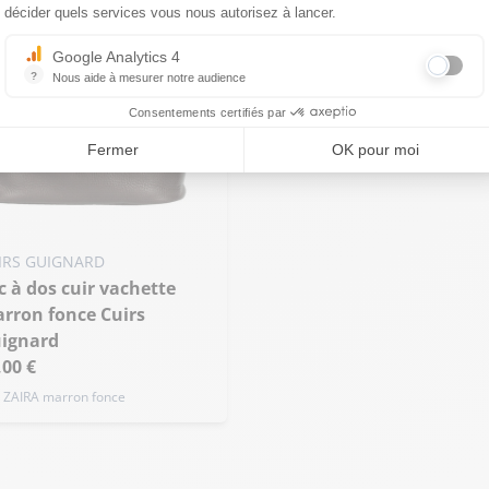
décider quels services vous nous autorisez à lancer.
Google Analytics 4
?
Nous aide à mesurer notre audience
Essentiel pour la gestion du site web, il permet de mesurer des indicat
Consentements certifiés par
Fermer
OK pour moi
IRS GUIGNARD
rron fonce Cuirs
ignard
,00 €
. ZAIRA marron fonce