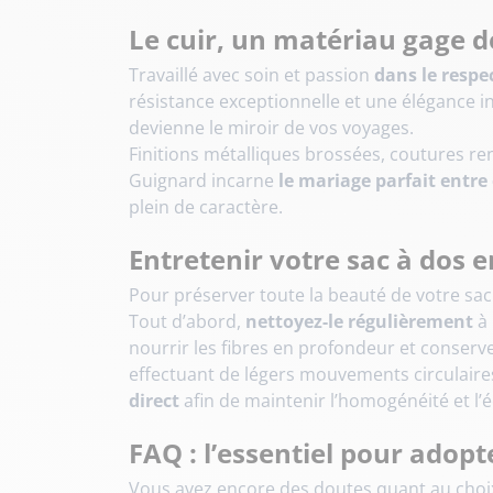
Le cuir, un matériau gage de
Travaillé avec soin et passion
dans le respe
résistance exceptionnelle et une élégance i
devienne le miroir de vos voyages.
Finitions métalliques brossées, coutures re
Guignard incarne
le mariage parfait entre
plein de caractère.
Entretenir votre sac à dos e
Pour préserver toute la beauté de votre sa
Tout d’abord,
nettoyez-le régulièrement
à
nourrir les fibres en profondeur et conserv
effectuant de légers mouvements circulaire
direct
afin de maintenir l’homogénéité et l’é
FAQ : l’essentiel pour adop
Vous avez encore des doutes quant au choix