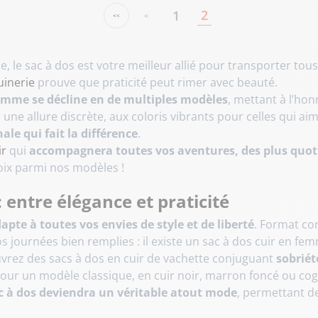
2
1
<
<<
 le sac à dos est votre meilleur allié pour transporter tous
inerie
prouve que praticité peut rimer avec beauté.
 femme se décline en de multiples modèles
, mettant à l’hon
 une allure discrète, aux coloris vibrants pour celles qui ai
ale qui fait la différence
.
ir
qui
accompagnera toutes vos aventures, des plus quot
hoix parmi nos modèles !
 entre élégance et praticité
dapte à toutes vos envies de style et de liberté
. Format co
journées bien remplies : il existe un sac à dos cuir en f
uvrez des sacs à dos en cuir de vachette conjuguant
sobriét
pour un modèle classique, en cuir noir, marron foncé ou co
c à dos deviendra un véritable atout mode
, permettant de