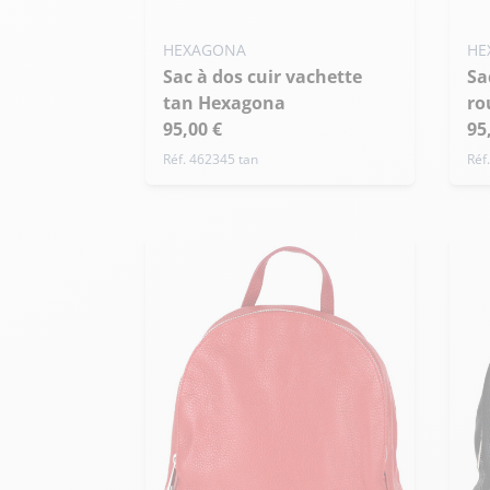
HEXAGONA
HE
Sac à dos cuir vachette
Sac à dos cuir vachette
tan Hexagona
ro
95,00 €
95
Réf. 462345 tan
Réf