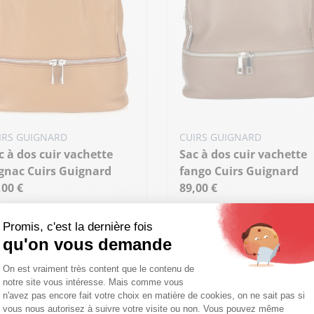
IRS GUIGNARD
CUIRS GUIGNARD
Sac à dos cuir vachette
gnac Cuirs Guignard
fango Cuirs Guignard
,00 €
89,00 €
. ZAIRA cognac
Réf. ZAIRA fango
Promis, c'est la dernière fois
qu'on vous demande
Plateforme de Gestion du Consentemen
On est vraiment très content que le contenu de
notre site vous intéresse. Mais comme vous
Axeptio consent
n'avez pas encore fait votre choix en matière de cookies, on ne sait pas si
vous nous autorisez à suivre votre visite ou non. Vous pouvez même