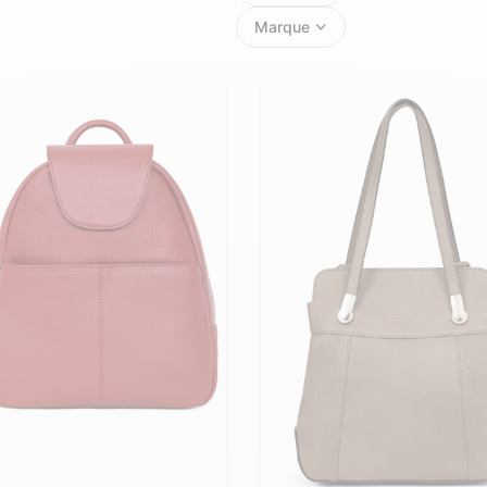
Doudoune cuir
Daytona73
Rose garden
Marque
Santiags
Maroquinerie
Pantalons, robes et jupes
Cadeaux pour elle
Cadeaux pour lui
cuir
Accessoires
Pantalon cuir
Patrouille de
Jupe
Arthur et Aston
France
Robe