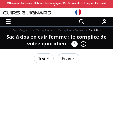
📦 Livraison Colissimo | Retours et échanges sous 15j | Service client français | Paiement
en 3x
Cuirs Guignard
Maroquinerie
Maroquinerie femme
Sac à Dos
Sac à dos en cuir femme : le complice de
votre quotidien
5
Trier
Filtrer