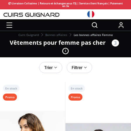
📦 Livraison Colissimo | Retours et échanges sous 15j | Service client français | Paiement
en 3x
Cuirs Guignard
Bonnes affaires
Les bonnes affaires Femme
Vêtements pour femme pas cher
3
Trier
Filtrer
En stock
En stock
Promo
Promo