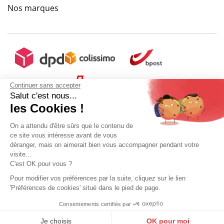
Nos marques
Continuer sans accepter
Salut c'est nous...
les Cookies !
On a attendu d'être sûrs que le contenu de
ce site vous intéresse avant de vous
déranger, mais on aimerait bien vous accompagner pendant votre
visite...
C'est OK pour vous ?
Pour modifier vos préférences par la suite, cliquez sur le lien
'Préférences de cookies' situé dans le pied de page.
Mon compte
Conditions Générales de Vente
Plan du site
Consentements certifiés par
9.6
Mentions légales
Gestion des données personnelles
Mediapilote
/10
10270 avis
Je choisis
OK pour moi