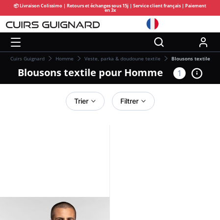
📦 Livraison Colissimo | Retours et échanges sous 15j | Service client français | Paiement
en 3x
Cuirs Guignard
Homme
Veste, parka & doudoune textile
Blousons textile
Blousons textile pour Homme
1
Trier
Filtrer