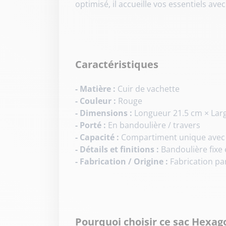
optimisé, il accueille vos essentiels ave
Caractéristiques
- Matière :
Cuir de vachette
- Couleur :
Rouge
- Dimensions :
Longueur 21.5 cm × Lar
- Porté :
En bandoulière / travers
- Capacité :
Compartiment unique avec s
- Détails et finitions :
Bandoulière fixe 
- Fabrication / Origine :
Fabrication pa
Pourquoi choisir ce sac Hexag