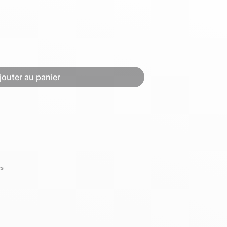
Hexagona
Royal Air Force
jouter au panier
Armée de l'air et
Marine
de l'espace
Nationale
és