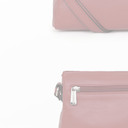
velours
Mayura
Gipsy
Bomber cuir
Haute
Bomber cuir & blouson
Blouson aviateur cuir
Teddy
Bottes cuir femme
Gilets cuir & fourrure
Accessoires
Bottines femme cuir
24h Le Mans
Cockpit USA
Top Gun®
American College