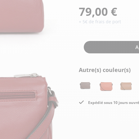
Doudoune cuir
Daytona73
Rose garden
79,00 €
Santiags
+ 5€ de frais de port
Maroquinerie
Pantalons, robes et jupes
Cadeaux pour elle
Cadeaux pour lui
cuir
Accessoires
A
Pantalon cuir
Patrouille de
Jupe
Arthur et Aston
France
Robe
Autre(s) couleur(s)
Expédié sous 10 jours ouvr