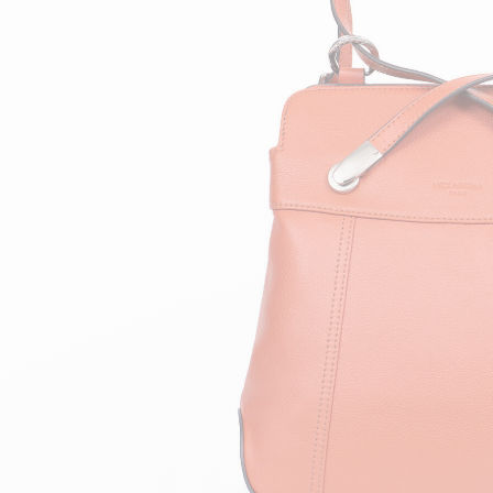
velours
Mayura
Gipsy
Bomber cuir
Haute
Bomber cuir & blouson
Blouson aviateur cuir
Teddy
Bottes cuir femme
Gilets cuir & fourrure
Accessoires
Bottines femme cuir
24h Le Mans
Cockpit USA
Top Gun®
American College