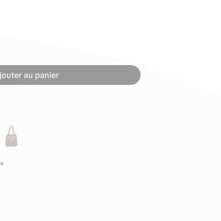
Hexagona
Royal Air Force
jouter au panier
Armée de l'air et
Marine
de l'espace
Nationale
és