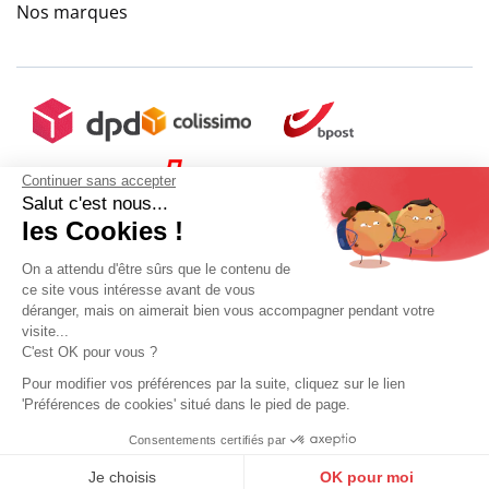
Nos marques
Continuer sans accepter
Salut c'est nous...
les Cookies !
On a attendu d'être sûrs que le contenu de
ce site vous intéresse avant de vous
déranger, mais on aimerait bien vous accompagner pendant votre
+ 5€ de frais de port
visite...
C'est OK pour vous ?
Pour modifier vos préférences par la suite, cliquez sur le lien
'Préférences de cookies' situé dans le pied de page.
Ajouter au panier
Mon compte
Conditions Générales de Vente
Plan du site
Consentements certifiés par
9.6
Mentions légales
Gestion des données personnelles
Mediapilote
Sélectionner ma taille
/10
10273 avis
Payez 3 versements de 57 € + frais de gestion 5€
En savoir plus
Je choisis
OK pour moi