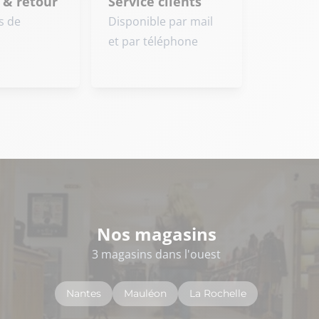
 & retour
Service clients
s de
Disponible par mail
et par téléphone
Nos magasins
3 magasins dans l'ouest
Nantes
Mauléon
La Rochelle