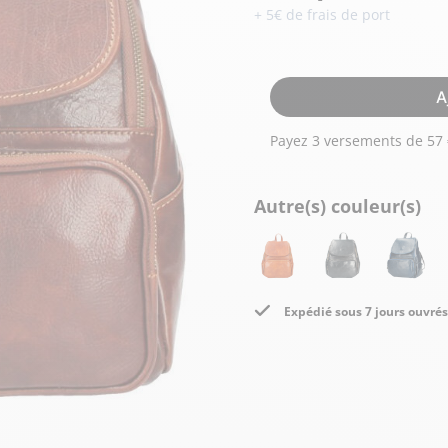
Doudoune cuir
Daytona73
Rose garden
+ 5€ de frais de port
Santiags
Maroquinerie
Pantalons, robes et jupes
Cadeaux pour elle
A
Cadeaux pour lui
cuir
Accessoires
Pantalon cuir
Patrouille de
Jupe
Arthur et Aston
Autre(s) couleur(s)
France
Robe
Expédié sous 7 jours ouvrés