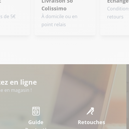
t
Livraison So
Échange
Colissimo
Condition
is de 5€
À domicile ou en
retours
point relais
ez en ligne
 en magasin !
Guide
Retouches