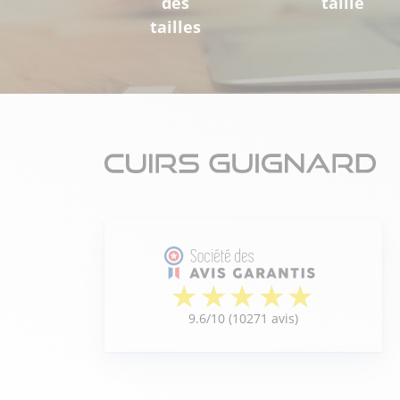
des
taille
tailles