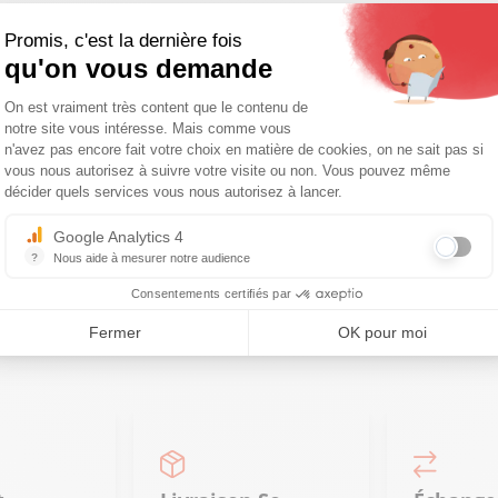
Promis, c'est la dernière fois
qu'on vous demande
Plateforme de Gestion du Consentemen
On est vraiment très content que le contenu de
notre site vous intéresse. Mais comme vous
Axeptio consent
n'avez pas encore fait votre choix en matière de cookies, on ne sait pas si
vous nous autorisez à suivre votre visite ou non. Vous pouvez même
décider quels services vous nous autorisez à lancer.
Google Analytics 4
?
Nous aide à mesurer notre audience
Essentiel pour la gestion du site web, il permet de mesurer des indicat
Consentements certifiés par
Fermer
OK pour moi