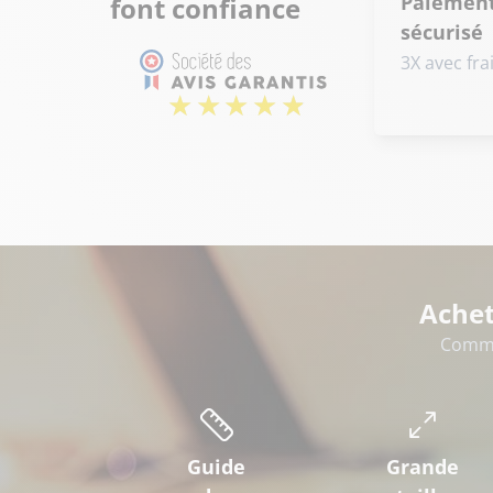
Paiemen
font confiance
sécurisé
3X avec fra
Achet
Comme
Guide
Grande