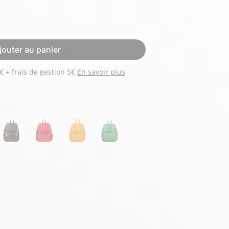
Hexagona
Royal Air Force
jouter au panier
Payez 3 versements de 57 € + frais de gestion 5€
En savoir plus
Armée de l'air et
Marine
de l'espace
Nationale