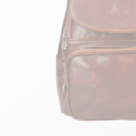
velours
Mayura
Gipsy
Bomber cuir
Haute
Bomber cuir & blouson
Blouson aviateur cuir
Teddy
Bottes cuir femme
Gilets cuir & fourrure
Accessoires
Bottines femme cuir
24h Le Mans
Cockpit USA
Top Gun®
American College