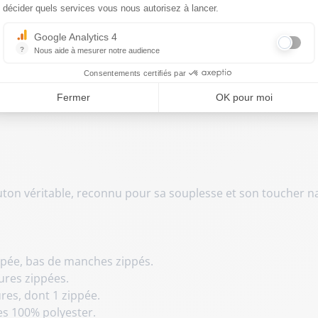
décider quels services vous nous autorisez à lancer.
Google Analytics 4
me allie une silhouette structurée à la souplesse d'une mat
?
Nous aide à mesurer notre audience
ne et lumineuse à votre vestiaire quotidien. Un modèle de 
Essentiel pour la gestion du site web, il permet de mesurer des indicat
tracté.
Consentements certifiés par
Fermer
OK pour moi
on véritable, reconnu pour sa souplesse et son toucher na
ppée, bas de manches zippés.
ures zippées.
res, dont 1 zippée.
s 100% polyester.