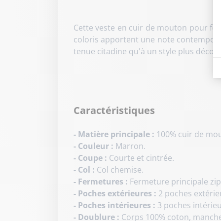
Cette veste en cuir de mouton pour fem
coloris apportent une note contemporai
tenue citadine qu'à un style plus décon
Caractéristiques
- Matière principale :
100% cuir de mout
- Couleur :
Marron.
- Coupe :
Courte et cintrée.
- Col :
Col chemise.
- Fermetures :
Fermeture principale zi
- Poches extérieures :
2 poches extérie
- Poches intérieures :
3 poches intérieu
- Doublure :
Corps 100% coton, manche