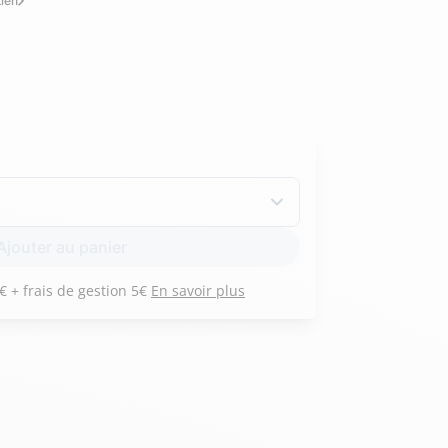
tien
Hexagona
Royal Air Force
Armée de l'air et
Marine
de l'espace
Nationale
Ajouter au panier
Payez 3 versements de 64 € + frais de gestion 5€
En savoir plus