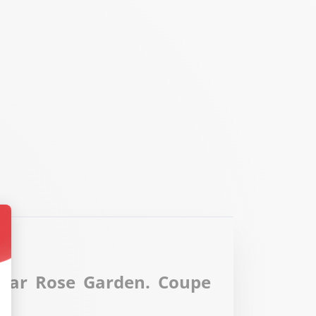
t : Personnalisez vos Options
 par Rose Garden. Coupe