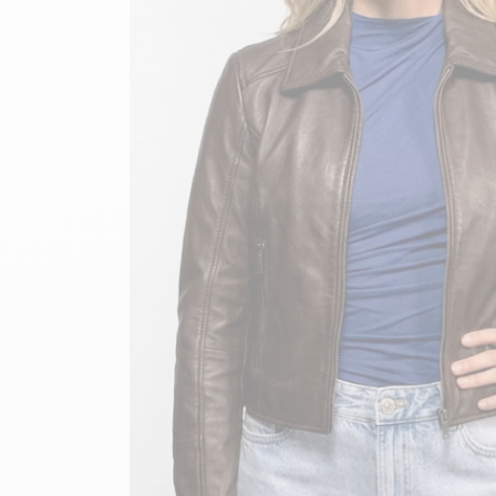
velours
Mayura
Gipsy
Bomber cuir
Haute
Bomber cuir & blouson
Blouson aviateur cuir
Teddy
Bottes cuir femme
Gilets cuir & fourrure
Accessoires
Bottines femme cuir
24h Le Mans
Cockpit USA
Top Gun®
American College