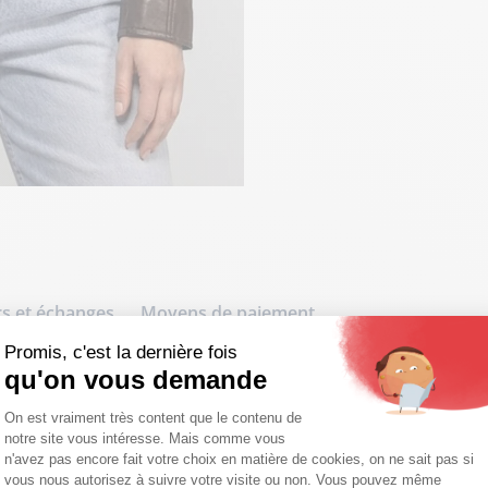
s et échanges
Moyens de paiement
Promis, c'est la dernière fois
qu'on vous demande
e Garden
Plateforme de Gestion du Consentemen
On est vraiment très content que le contenu de
n cuir de mouton véritable couleur
notre site vous intéresse. Mais comme vous
nitions zippées élégantes.
Axeptio consent
n'avez pas encore fait votre choix en matière de cookies, on ne sait pas si
vous nous autorisez à suivre votre visite ou non. Vous pouvez même