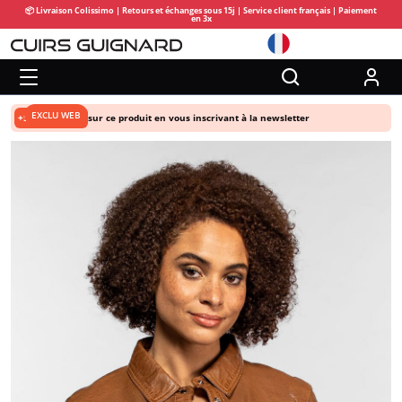
📦 Livraison Colissimo | Retours et échanges sous 15j | Service client français | Paiement
en 3x
EXCLU WEB
+5% de remise
sur ce produit en vous inscrivant à la newsletter