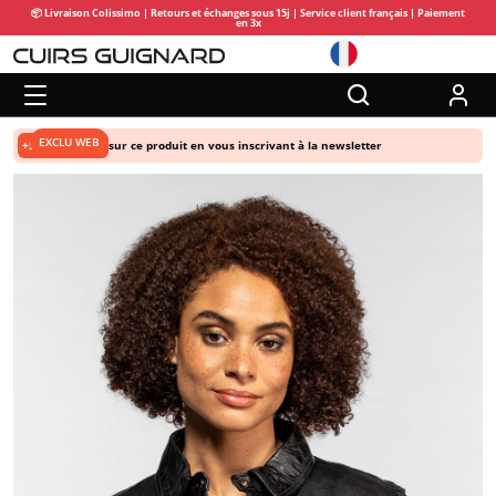
📦 Livraison Colissimo | Retours et échanges sous 15j | Service client français | Paiement
en 3x
EXCLU WEB
+5% de remise
sur ce produit en vous inscrivant à la newsletter