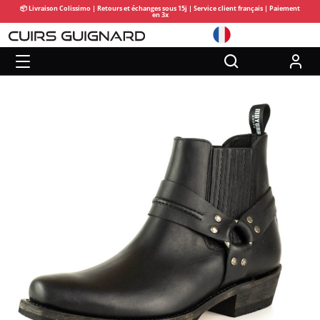
📦 Livraison Colissimo | Retours et échanges sous 15j | Service client français | Paiement
en 3x