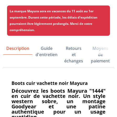
La marque Mayura sera en vacances du 11 août au 1er
septembre. Durant cette période, les délais d'expédition
pourraient être légèrement prolongés. Merci de votre
compréhension.
Description
Guide
Retours
Moyens
d'entretien
et
de
échanges
paiement
Boots cuir vachette noir Mayura
Découvrez les boots Mayura "1444"
en cuir de vachette noir. Un style
western sobre, un montage
Goodyear et une patine
authentique pour un usage
quotidien.