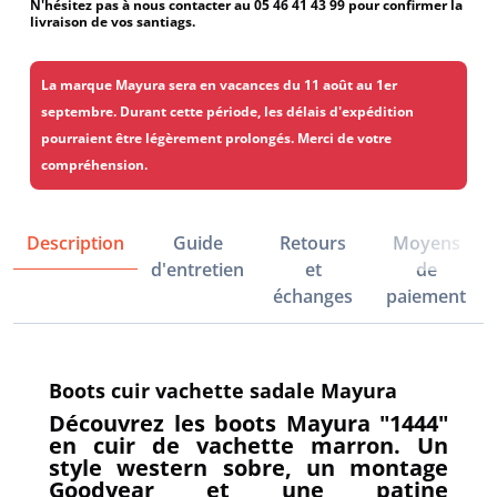
N'hésitez pas à nous contacter au 05 46 41 43 99 pour confirmer la
livraison de vos santiags.
La marque Mayura sera en vacances du 11 août au 1er
septembre. Durant cette période, les délais d'expédition
pourraient être légèrement prolongés. Merci de votre
compréhension.
Description
Guide
Retours
Moyens
d'entretien
et
de
échanges
paiement
Boots cuir vachette sadale Mayura
Découvrez les boots Mayura "1444"
en cuir de vachette marron. Un
style western sobre, un montage
Goodyear et une patine