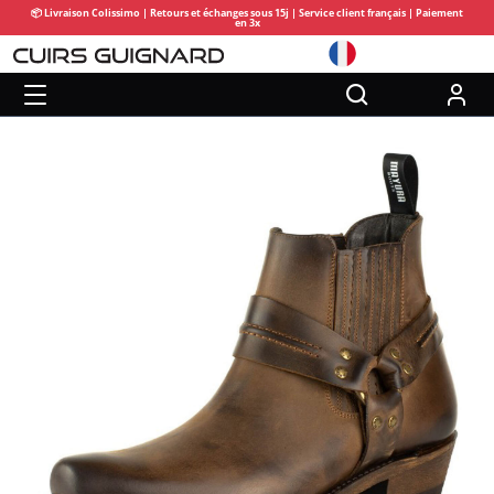
📦 Livraison Colissimo | Retours et échanges sous 15j | Service client français | Paiement
en 3x