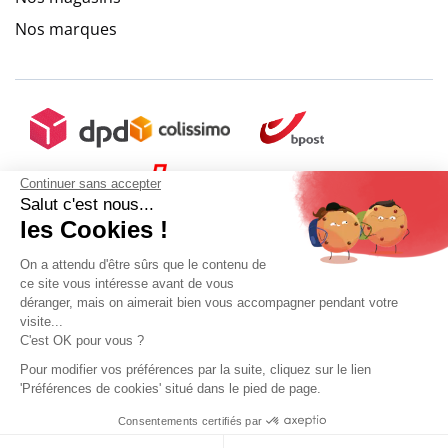
Nos marques
9.6
/
10
(10272 avis)
Continuer sans accepter
Salut c'est nous...
les Cookies !
On a attendu d'être sûrs que le contenu de
ce site vous intéresse avant de vous
déranger, mais on aimerait bien vous accompagner pendant votre
visite...
C'est OK pour vous ?
Pour modifier vos préférences par la suite, cliquez sur le lien
'Préférences de cookies' situé dans le pied de page.
Mon compte
Conditions Générales de Vente
Plan du site
Consentements certifiés par
9.6
Mentions légales
Gestion des données personnelles
Mediapilote
Sélectionner ma taille
/10
10272 avis