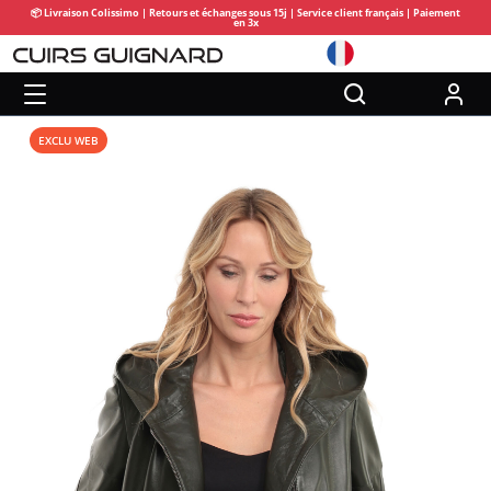
📦 Livraison Colissimo | Retours et échanges sous 15j | Service client français | Paiement
en 3x
EXCLU WEB