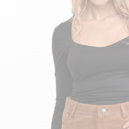
velours
Mayura
Gipsy
Bomber cuir
Haute
Bomber cuir & blouson
Blouson aviateur cuir
Teddy
Bottes cuir femme
Gilets cuir & fourrure
Accessoires
Bottines femme cuir
24h Le Mans
Cockpit USA
Top Gun®
American College