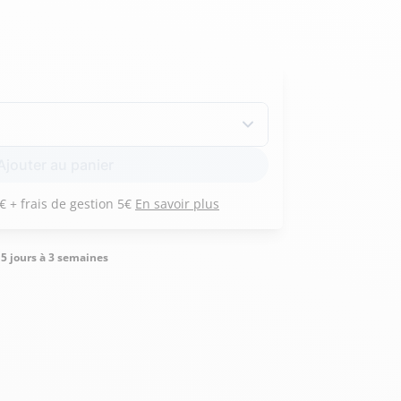
Hexagona
Royal Air Force
Armée de l'air et
Marine
Ajouter au panier
de l'espace
Nationale
Payez 3 versements de 87 € + frais de gestion 5€
En savoir plus
5 jours à 3 semaines