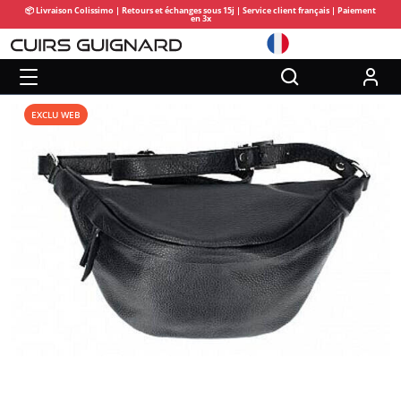
📦 Livraison Colissimo | Retours et échanges sous 15j | Service client français | Paiement
en 3x
EXCLU WEB