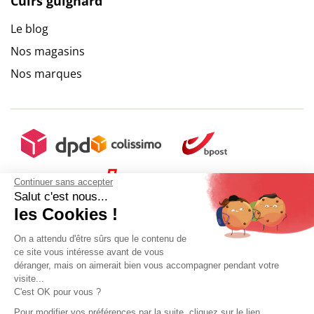
Cuirs guignard
Le blog
9.6
/
10
(10273 avis)
Nos magasins
Nos marques
Continuer sans accepter
Salut c'est nous...
les Cookies !
On a attendu d'être sûrs que le contenu de
ce site vous intéresse avant de vous
déranger, mais on aimerait bien vous accompagner pendant votre
visite...
C'est OK pour vous ?
+ 5€ de frais de port
Pour modifier vos préférences par la suite, cliquez sur le lien