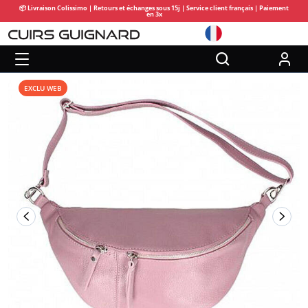
📦 Livraison Colissimo | Retours et échanges sous 15j | Service client français | Paiement
en 3x
EXCLU WEB