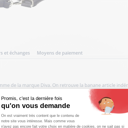
s et échanges
Moyens de paiement
emme de la marque Diva. On retrouve la banane article ind
e cuir possède 2 poches avec zip et se porte à la taille grâc
Promis, c'est la dernière fois
'arrière. A l'intérieur, la doublure est en polyester et les
qu'on vous demande
Plateforme de Gestion du Consentemen
On est vraiment très content que le contenu de
notre site vous intéresse. Mais comme vous
Axeptio consent
n'avez pas encore fait votre choix en matière de cookies, on ne sait pas si