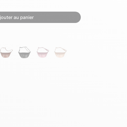
Hexagona
Royal Air Force
jouter au panier
Armée de l'air et
Marine
de l'espace
Nationale