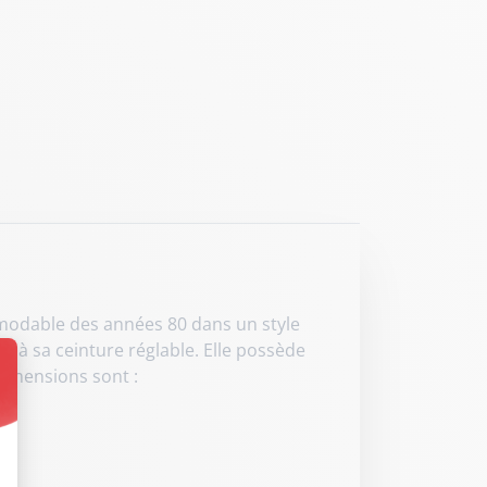
émodable des années 80 dans un style
e à sa ceinture réglable. Elle possède
 dimensions sont :
t : Personnalisez vos Options