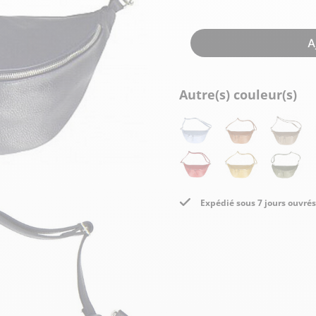
Doudoune cuir
Daytona73
Rose garden
Santiags
A
Maroquinerie
Pantalons, robes et jupes
Cadeaux pour elle
Cadeaux pour lui
cuir
Accessoires
Autre(s) couleur(s)
Pantalon cuir
Patrouille de
Jupe
Arthur et Aston
France
Robe
Expédié sous 7 jours ouvrés