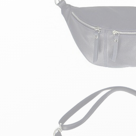
velours
Mayura
Gipsy
Bomber cuir
Haute
Bomber cuir & blouson
Blouson aviateur cuir
Teddy
Bottes cuir femme
Gilets cuir & fourrure
Accessoires
Bottines femme cuir
24h Le Mans
Cockpit USA
Top Gun®
American College