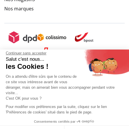
Nos marques
Continuer sans accepter
Salut c'est nous...
les Cookies !
On a attendu d'être sûrs que le contenu de
ce site vous intéresse avant de vous
déranger, mais on aimerait bien vous accompagner pendant votre
visite...
C'est OK pour vous ?
+ 5€ de frais de port
Pour modifier vos préférences par la suite, cliquez sur le lien
'Préférences de cookies' situé dans le pied de page.
Mon compte
Conditions Générales de Vente
Plan du site
Consentements certifiés par
9.6
Ajouter au panier
Mentions légales
Gestion des données personnelles
Mediapilote
Sélectionner ma taille
/10
9.6
/
10
(10270 avis)
10270 avis