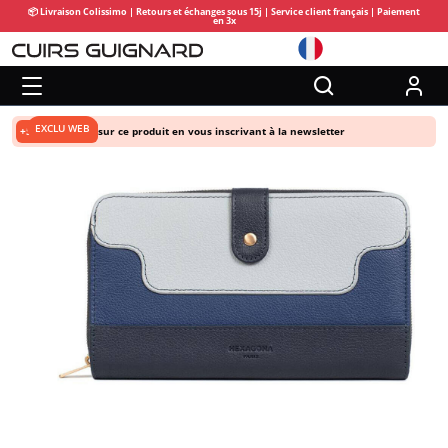
📦 Livraison Colissimo | Retours et échanges sous 15j | Service client français | Paiement
en 3x
EXCLU WEB
+5% de remise
sur ce produit en vous inscrivant à la newsletter