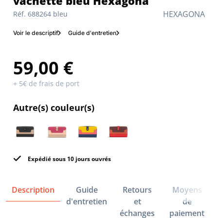
vachette bleu Hexagona
HEXAGONA
Réf. 688264 bleu
Voir le descriptif
Guide d'entretien
59,00 €
+ 5€ de frais de port
Autre(s) couleur(s)
Expédié sous 10 jours ouvrés
Description
Guide
Retours
Moyens
d'entretien
et
de
échanges
paiement