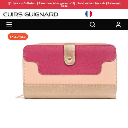
📦 Livraison Colissimo | Retours et échanges sous 15j | Service client français | Paiement
en 3x
EXCLU WEB