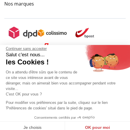
Nos marques
Continuer sans accepter
Salut c'est nous...
les Cookies !
On a attendu d'être sûrs que le contenu de
ce site vous intéresse avant de vous
déranger, mais on aimerait bien vous accompagner pendant votre
visite...
C'est OK pour vous ?
+ 5€ de frais de port
Pour modifier vos préférences par la suite, cliquez sur le lien
'Préférences de cookies' situé dans le pied de page.
Mon compte
Conditions Générales de Vente
Plan du site
Consentements certifiés par
9.6
Ajouter au panier
Sélectionner ma taille
Mentions légales
Gestion des données personnelles
Mediapilote
9.6
/
10
(10273 avis)
/10
10273 avis
Je choisis
OK pour moi