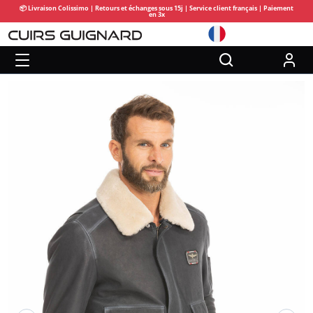
📦 Livraison Colissimo | Retours et échanges sous 15j | Service client français | Paiement
en 3x