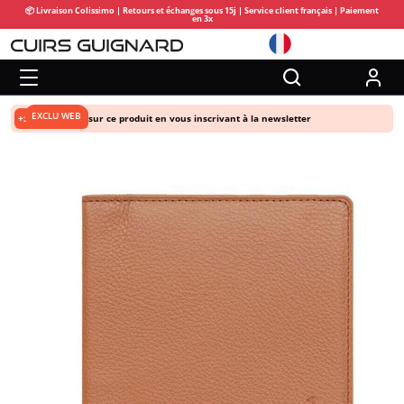
📦 Livraison Colissimo | Retours et échanges sous 15j | Service client français | Paiement
en 3x
EXCLU WEB
+5% de remise
sur ce produit en vous inscrivant à la newsletter