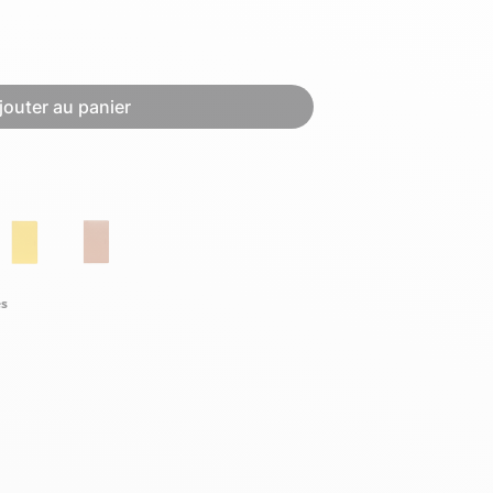
Hexagona
Royal Air Force
jouter au panier
Armée de l'air et
Marine
de l'espace
Nationale
és