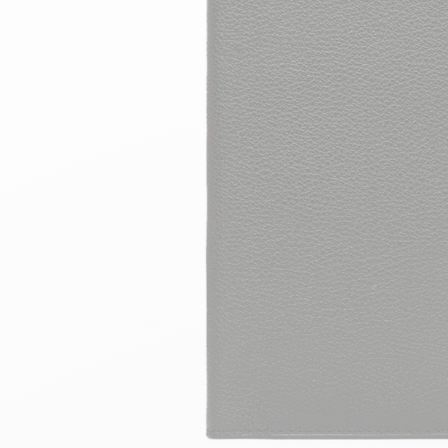
velours
Mayura
Gipsy
Bomber cuir
Haute
Bomber cuir & blouson
Blouson aviateur cuir
Teddy
Bottes cuir femme
Gilets cuir & fourrure
Accessoires
Bottines femme cuir
24h Le Mans
Cockpit USA
Top Gun®
American College