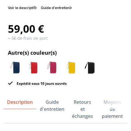
Voir le descriptif
Guide d'entretien
59,00 €
+ 5€ de frais de port
Autre(s) couleur(s)
Expédié sous 10 jours ouvrés
Description
Guide
Retours
Moyens
d'entretien
et
de
échanges
paiement