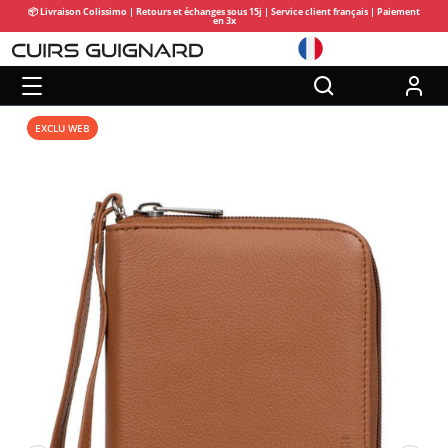
📦 Livraison Colissimo | Retours et échanges sous 15j | Service client français | Paiement
en 3x
EXCLU WEB