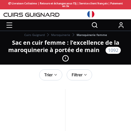
📦 Livraison Colissimo | Retours et échanges sous 15j | Service client français | Paiement
en 3x
Cuirs Guignard
Maroquinerie
Maroquinerie femme
Sac en cuir femme : l’excellence de la
maroquinerie à portée de main
1092
Trier
Filtrer