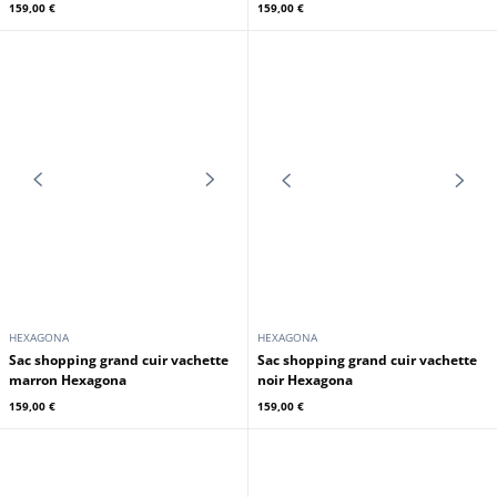
CUIRS GUIGNARD
HEXAGONA
Sac à dos cuir vachette cognac
Sac shopping grand cuir vachette
Cuirs Guignard
carmin Hexagona
159,00 €
159,00 €