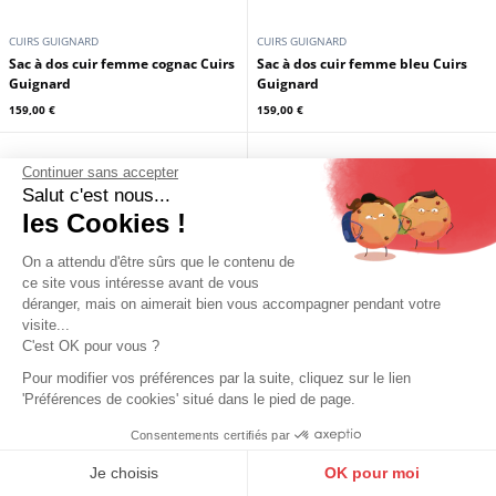
CUIRS GUIGNARD
CUIRS GUIGNARD
sac à dos cuir femme marron Cuirs
sac à dos cuir femme noir Cuirs
Guignard
Guignard
159,00 €
159,00 €
Continuer sans accepter
Salut c'est nous...
les Cookies !
On a attendu d'être sûrs que le contenu de
ce site vous intéresse avant de vous
déranger, mais on aimerait bien vous accompagner pendant votre
visite...
C'est OK pour vous ?
Pour modifier vos préférences par la suite, cliquez sur le lien
'Préférences de cookies' situé dans le pied de page.
CUIRS GUIGNARD
CUIRS GUIGNARD
Sac à dos cuir femme cognac Cuirs
Sac à dos cuir femme bleu Cuirs
Consentements certifiés par
9.6
Guignard
Guignard
/10
10272 avis
Je choisis
OK pour moi
159,00 €
159,00 €