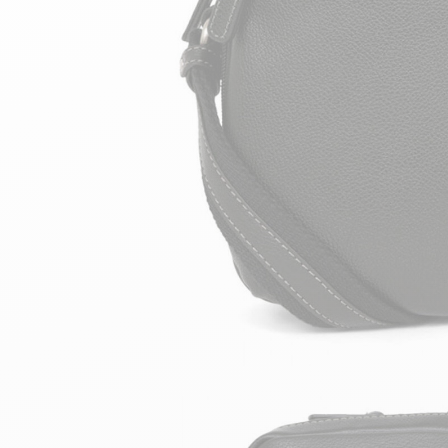
velours
Mayura
Gipsy
Bomber cuir
Haute
Bomber cuir & blouson
Blouson aviateur cuir
Teddy
Bottes cuir femme
Gilets cuir & fourrure
Accessoires
Bottines femme cuir
24h Le Mans
Cockpit USA
Top Gun®
American College