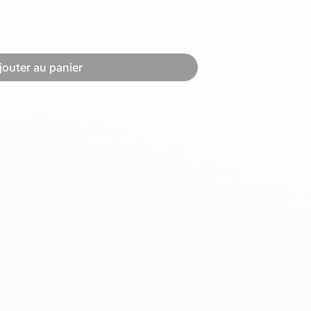
Hexagona
Royal Air Force
jouter au panier
Armée de l'air et
Marine
de l'espace
Nationale