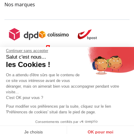
Nos marques
Continuer sans accepter
Salut c'est nous...
les Cookies !
On a attendu d'être sûrs que le contenu de
ce site vous intéresse avant de vous
déranger, mais on aimerait bien vous accompagner pendant votre
visite...
C'est OK pour vous ?
+ 5€ de frais de port
9.6
/
10
(10273 avis)
Pour modifier vos préférences par la suite, cliquez sur le lien
'Préférences de cookies' situé dans le pied de page.
Mon compte
Conditions Générales de Vente
Plan du site
Consentements certifiés par
9.6
Ajouter au panier
Sélectionner ma taille
Mentions légales
Gestion des données personnelles
Mediapilote
/10
10273 avis
Je choisis
OK pour moi