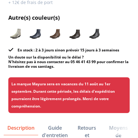
+ 12€ de frais de port
Autre(s) couleur(s)
En stock : 2 à 3 jours sinon prévoir 15 jours à 3 semaines
Un doute sur la disponibilité ou le délai ?
N'hésitez pas à nous contacter au 05 46 41 43 99 pour confirmer la
livraison de vos santiags.
La marque Mayura sera en vacances du 11 août au 1er
septembre. Durant cette période, les délais d'expédition
pourraient être légèrement prolongés. Merci de votre
compréhension.
Description
Guide
Retours
Moyens
d'entretien
et
de