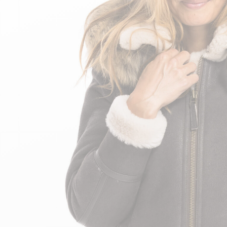
velours
Mayura
Gipsy
Bomber cuir
Haute
Bomber cuir & blouson
Blouson aviateur cuir
Teddy
Bottes cuir femme
Gilets cuir & fourrure
Accessoires
Bottines femme cuir
24h Le Mans
Cockpit USA
Top Gun®
American College