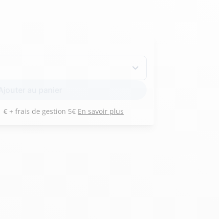
Hexagona
Royal Air Force
Armée de l'air et
Marine
Ajouter au panier
de l'espace
Nationale
Payez 3 versements de 201 € + frais de gestion 5€
En savoir plus