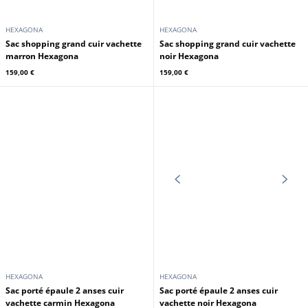
CUIRS GUIGNARD
HEXAGONA
Sac à dos cuir vachette cognac
Sac shopping grand cuir vachette
Cuirs Guignard
carmin Hexagona
159,00 €
159,00 €