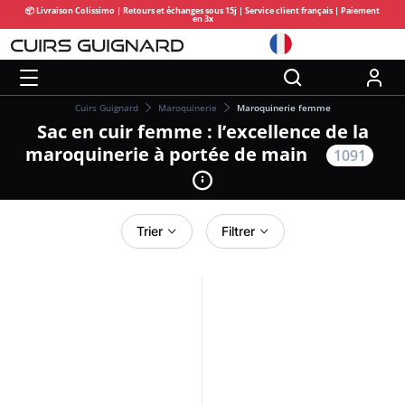
📦 Livraison Colissimo | Retours et échanges sous 15j | Service client français | Paiement
en 3x
Cuirs Guignard
Maroquinerie
Maroquinerie femme
Sac en cuir femme : l’excellence de la
maroquinerie à portée de main
1091
Trier
Filtrer