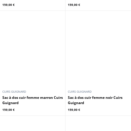
HEXAGONA
HEXAGONA
Sac shopping grand cuir vachette
Sac shopping grand cuir vachette
marron Hexagona
noir Hexagona
159,00 €
159,00 €
HEXAGONA
HEXAGONA
Sac porté épaule 2 anses cuir
Sac porté épaule 2 anses cuir
vachette carmin Hexagona
vachette noir Hexagona
159,00 €
159,00 €