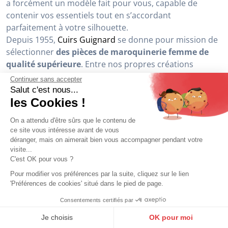
CUIRS GUIGNARD
CUIRS GUIGNARD
Sac à dos cuir femme marron Cuirs
Sac à dos cuir femme noir Cuirs
Guignard
Guignard
Continuer sans accepter
159,00 €
159,00 €
Salut c'est nous...
les Cookies !
On a attendu d'être sûrs que le contenu de
1
2
3
4
5
6
7
8
9
10
ce site vous intéresse avant de vous
11
déranger, mais on aimerait bien vous accompagner pendant votre
>
>>
visite...
C'est OK pour vous ?
Pour modifier vos préférences par la suite, cliquez sur le lien
Du
sac banane
aux modèles à porter
en bandoulière
, à
'Préférences de cookies' situé dans le pied de page.
l’épaule, à la main ou sur le dos :
il existe une infinité
de sacs en cuir
. Si bien que, quel que soit votre style, il y
Consentements certifiés par
9.6
/10
10273 avis
a forcément un modèle fait pour vous, capable de
Je choisis
OK pour moi
contenir vos essentiels tout en s’accordant