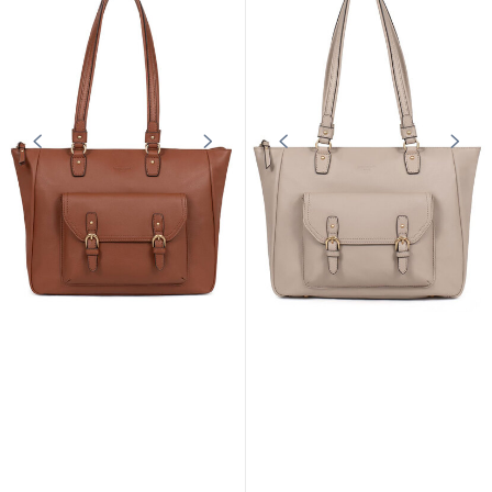
Sac porté épaules 2 anses A4 cuir
Sac porté épaules 2 anses A4 cuir
vachette bleu Hexagona
vachette orange Hexagona
169,00 €
169,00 €