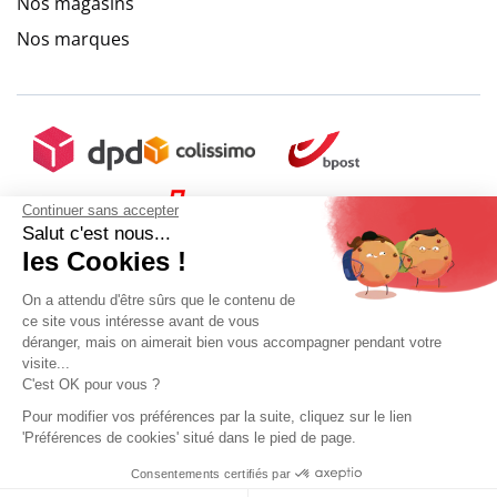
Nos magasins
Nos marques
Continuer sans accepter
Salut c'est nous...
les Cookies !
On a attendu d'être sûrs que le contenu de
ce site vous intéresse avant de vous
déranger, mais on aimerait bien vous accompagner pendant votre
visite...
C'est OK pour vous ?
+ 5€ de frais de port
Pour modifier vos préférences par la suite, cliquez sur le lien
'Préférences de cookies' situé dans le pied de page.
Mon compte
Conditions Générales de Vente
Plan du site
Consentements certifiés par
9.6
Ajouter au panier
Sélectionner ma taille
Mentions légales
Gestion des données personnelles
Mediapilote
/10
10273 avis