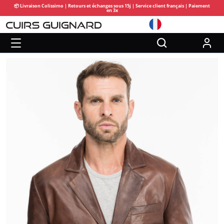
📦 Livraison Colissimo | Retours et échanges sous 15j | Service client français | Paiement
en 3x