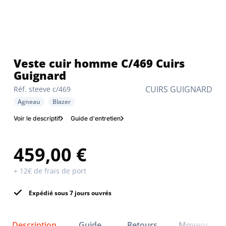
veste cuir homme C/469 Cuirs
Guignard
CUIRS GUIGNARD
Réf. steeve c/469
Agneau
Blazer
Voir le descriptif
Guide d'entretien
459,00 €
+ 12€ de frais de port
Expédié sous 7 jours ouvrés
Description
Guide
Retours
Moyens