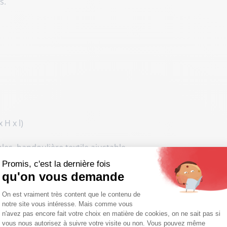
ns
.
 H x l)
s, bandoulière textile ajustable
la marque Divas (Italie)
Promis, c'est la dernière fois
qu'on vous demande
Plateforme de Gestion du Consentemen
On est vraiment très content que le contenu de
notre site vous intéresse. Mais comme vous
Axeptio consent
n'avez pas encore fait votre choix en matière de cookies, on ne sait pas si
 cuir Divas ?
vous nous autorisez à suivre votre visite ou non. Vous pouvez même