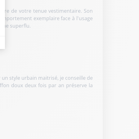
llure de votre tenue vestimentaire
. Son
 comportement exemplaire face à l'usage
lume superflu
.
eurs tels que le trafic, les produits les plus consultés, ou encore la répartiti
 un style urbain maitrisé, je conseille de
iffon doux deux fois par an préserve la