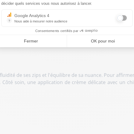
décider quels services vous nous autorisez à lancer.
r un accessoire de maroquinerie structuré qui préserve l'a
Google Analytics 4
ulier qui gagne en maturité au fil des portés, assurant un
?
Nous aide à mesurer notre audience
tenues offre une logeabilité remarquable sans créer de vo
Essentiel pour la gestion du site web, il permet de mesurer des indicat
Consentements certifiés par
Fermer
OK pour moi
luidité de ses zips et l'équilibre de sa nuance. Pour affirmer
 Côté soin, une application de crème délicate avec un ch