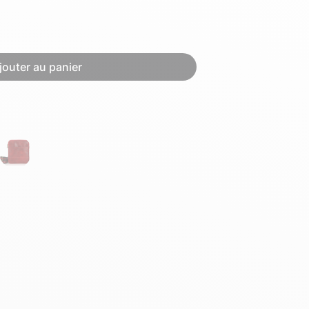
Hexagona
Royal Air Force
jouter au panier
Armée de l'air et
Marine
de l'espace
Nationale