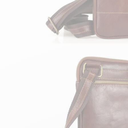
velours
Mayura
Gipsy
Bomber cuir
Haute
Bomber cuir & blouson
Blouson aviateur cuir
Teddy
Bottes cuir femme
Gilets cuir & fourrure
Accessoires
Bottines femme cuir
24h Le Mans
Cockpit USA
Top Gun®
American College