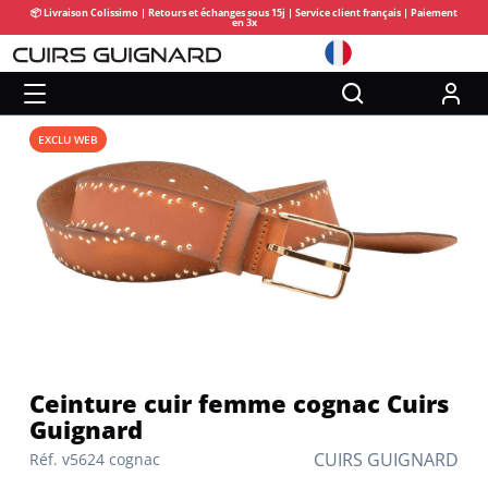
📦 Livraison Colissimo | Retours et échanges sous 15j | Service client français | Paiement
en 3x
EXCLU WEB
Ceinture cuir femme cognac Cuirs
Guignard
CUIRS GUIGNARD
Réf. v5624 cognac