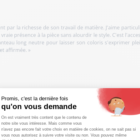
 par la richesse de son travail de matière
. J'aime particu
raie présence à la pièce sans alourdir le style
. C'est l'acc
anteau long neutre pour laisser son coloris s'exprimer pl
et affirmée
. »
Promis, c'est la dernière fois
qu'on vous demande
e ce sac cabas ?
Grâce à ses dimensions généreuses (36 c
Plateforme de Gestion du Consentemen
s, il accueille facilement vos objets du quotidien et docu
On est vraiment très content que le contenu de
notre site vous intéresse. Mais comme vous
Axeptio consent
n'avez pas encore fait votre choix en matière de cookies, on ne sait pas si
ette effet crocodile ?
Nourrissez régulièrement le cuir
vous nous autorisez à suivre votre visite ou non. Vous pouvez même