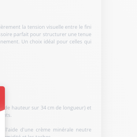
lièrement la tension visuelle entre le fini
essoire parfait pour structurer une tenue
einement
. Un choix idéal pour celles qui
m de hauteur sur 34 cm de longueur) et
t : Personnalisez vos Options
ments
.
 à l'aide d'une crème minérale neutre