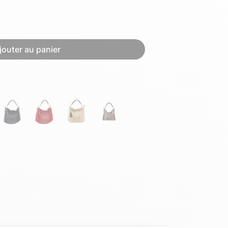
Hexagona
Royal Air Force
jouter au panier
Armée de l'air et
Marine
de l'espace
Nationale