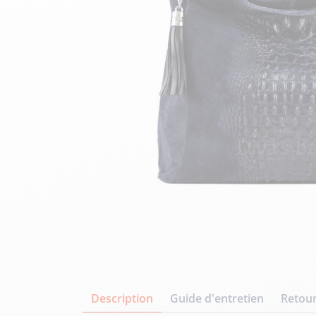
velours
Mayura
Gipsy
Bomber cuir
Haute
Bomber cuir & blouson
Blouson aviateur cuir
Teddy
Bottes cuir femme
Gilets cuir & fourrure
Accessoires
Bottines femme cuir
24h Le Mans
Cockpit USA
Top Gun®
American College
Description
Guide d'entretien
Retour