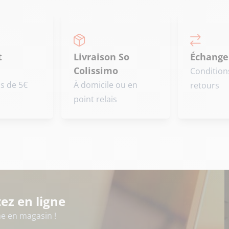
t
Livraison So
Échange
Colissimo
Condition
is de 5€
À domicile ou en
retours
point relais
ez en ligne
 en magasin !