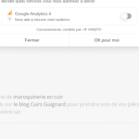
perméabilisez la surface pour préserver la matière contre l'
décider quels services vous nous autorisez à lancer.
Google Analytics 4
i, il dispose d'une anse courte étudiée pour garantir un
?
Nous aide à mesurer notre audience
Essentiel pour la gestion du site web, il permet de mesurer des indicat
Consentements certifiés par
ante ?
L'intérieur est intégralement doublé en polyester, u
Fermer
OK pour moi
otidienne
.
mme de
maroquinerie en cuir
.
ls sur
le blog Cuirs Guignard
pour prendre soin de vos pièce
 votre sac