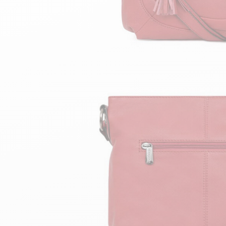
velours
Mayura
Gipsy
Bomber cuir
Haute
Bomber cuir & blouson
Blouson aviateur cuir
Teddy
Bottes cuir femme
Gilets cuir & fourrure
Accessoires
Bottines femme cuir
24h Le Mans
Cockpit USA
Top Gun®
American College