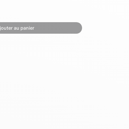
Hexagona
Royal Air Force
jouter au panier
Armée de l'air et
Marine
de l'espace
Nationale