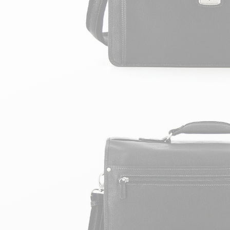
velours
Mayura
Gipsy
Bomber cuir
Haute
Bomber cuir & blouson
Blouson aviateur cuir
Teddy
Bottes cuir femme
Gilets cuir & fourrure
Accessoires
Bottines femme cuir
24h Le Mans
Cockpit USA
Top Gun®
American College