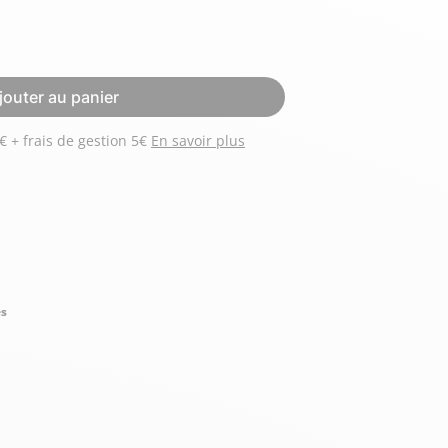
Hexagona
Royal Air Force
jouter au panier
Payez 3 versements de 66 € + frais de gestion 5€
En savoir plus
Armée de l'air et
Marine
de l'espace
Nationale
és