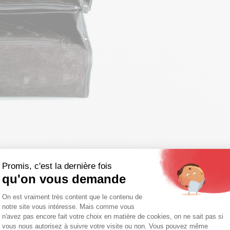
Promis, c'est la dernière fois
s et échanges
Moyens de paiement
qu'on vous demande
Plateforme de Gestion du Consentemen
On est vraiment très content que le contenu de
notre site vous intéresse. Mais comme vous
tte noir Hexagona
Axeptio consent
n'avez pas encore fait votre choix en matière de cookies, on ne sait pas si
vous nous autorisez à suivre votre visite ou non. Vous pouvez même