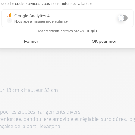
e en cuir de vachette Hexagona. Un 
décider quels services vous nous autorisez à lancer.
dossiers professionnels.
Google Analytics 4
?
Nous aide à mesurer notre audience
e distingue par son volume généreux et son organisation 
Essentiel pour la gestion du site web, il permet de mesurer des indicat
cie la robustesse d'un cuir sélectionné à des finitions so
Consentements certifiés par
Fermer
OK pour moi
ur 13 cm x Hauteur 33 cm
 poches zippées, rangements divers
renforcée, bandoulière amovible et réglable, surpiqûres, l
çaise de la part Hexagona