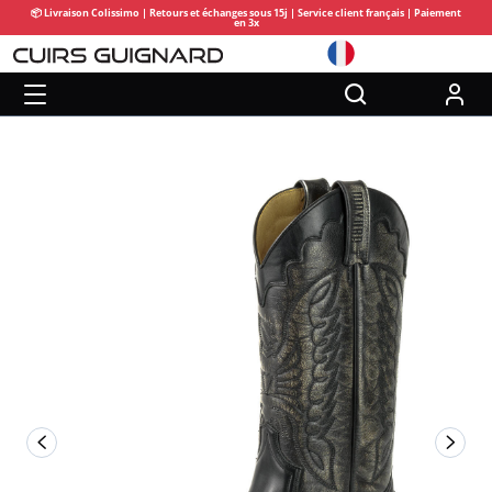
📦 Livraison Colissimo | Retours et échanges sous 15j | Service client français | Paiement
en 3x