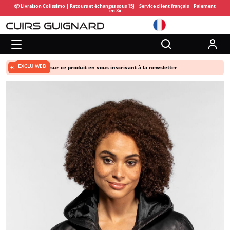
📦 Livraison Colissimo | Retours et échanges sous 15j | Service client français | Paiement
en 3x
EXCLU WEB
+5% de remise
sur ce produit en vous inscrivant à la newsletter