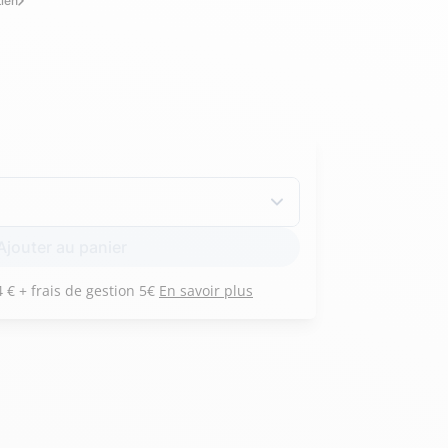
tien
Hexagona
Royal Air Force
Armée de l'air et
Marine
de l'espace
Nationale
Ajouter au panier
Payez 3 versements de 104 € + frais de gestion 5€
En savoir plus