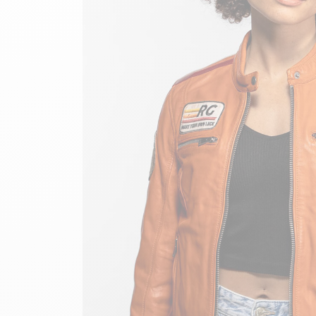
velours
Mayura
Gipsy
Bomber cuir
Haute
Bomber cuir & blouson
Blouson aviateur cuir
Teddy
Bottes cuir femme
Gilets cuir & fourrure
Accessoires
Bottines femme cuir
24h Le Mans
Cockpit USA
Top Gun®
American College