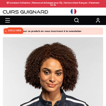
📦 Livraison Colissimo | Retours et échanges sous 15j | Service client français | Paiement
en 3x
EXCLU WEB
+5% de remise
sur ce produit en vous inscrivant à la newsletter