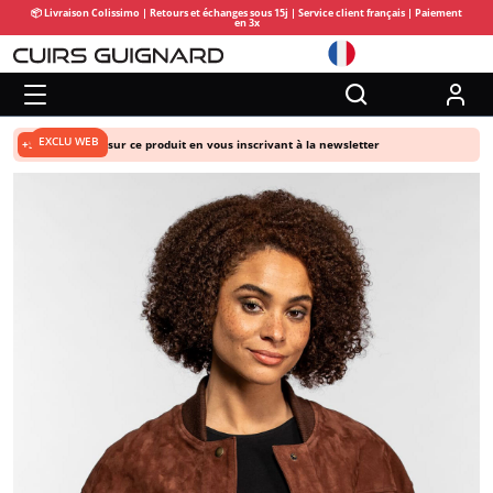
📦 Livraison Colissimo | Retours et échanges sous 15j | Service client français | Paiement
en 3x
EXCLU WEB
+5% de remise
sur ce produit en vous inscrivant à la newsletter