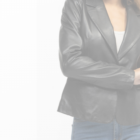
velours
Mayura
Gipsy
Bomber cuir
Haute
Bomber cuir & blouson
Blouson aviateur cuir
Teddy
Bottes cuir femme
Gilets cuir & fourrure
Accessoires
Bottines femme cuir
24h Le Mans
Cockpit USA
Top Gun®
American College