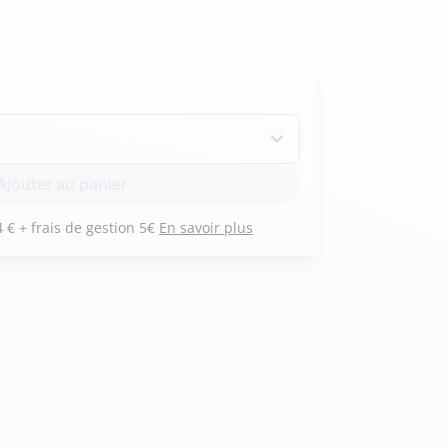
Hexagona
Royal Air Force
Armée de l'air et
Marine
Ajouter au panier
de l'espace
Nationale
Payez 3 versements de 104 € + frais de gestion 5€
En savoir plus