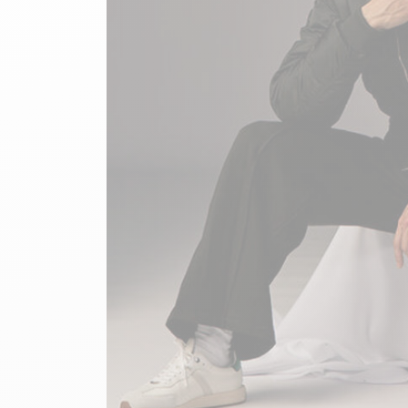
velours
Mayura
Gipsy
Bomber cuir
Haute
Bomber cuir & blouson
Blouson aviateur cuir
Teddy
Bottes cuir femme
Gilets cuir & fourrure
Accessoires
Bottines femme cuir
24h Le Mans
Cockpit USA
Top Gun®
American College