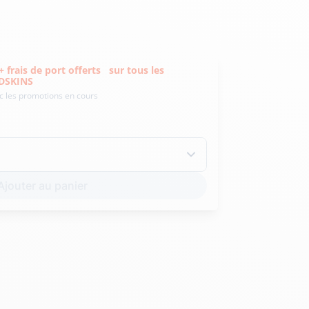
Hexagona
Royal Air Force
frais de port offerts
sur tous les
EDSKINS
ec les promotions en cours
Armée de l'air et
Marine
de l'espace
Nationale
Ajouter au panier