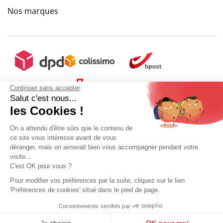
Nos marques
Continuer sans accepter
Salut c'est nous...
les Cookies !
On a attendu d'être sûrs que le contenu de
ce site vous intéresse avant de vous
déranger, mais on aimerait bien vous accompagner pendant votre
visite...
C'est OK pour vous ?
Pour modifier vos préférences par la suite, cliquez sur le lien
'Préférences de cookies' situé dans le pied de page.
Mon compte
Conditions Générales de Vente
Plan du site
Consentements certifiés par
9.6
Sélectionner ma taille
Mentions légales
Gestion des données personnelles
Mediapilote
/10
10271 avis