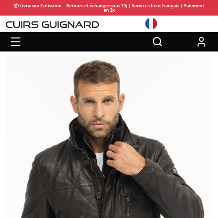
📦 Livraison Colissimo | Retours et échanges sous 15j | Service client français | Paiement
en 3x