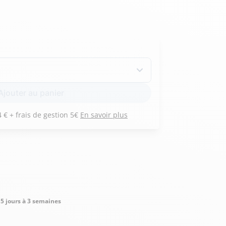
Hexagona
Royal Air Force
Armée de l'air et
Marine
Ajouter au panier
de l'espace
Nationale
Payez 3 versements de 314 € + frais de gestion 5€
En savoir plus
5 jours à 3 semaines