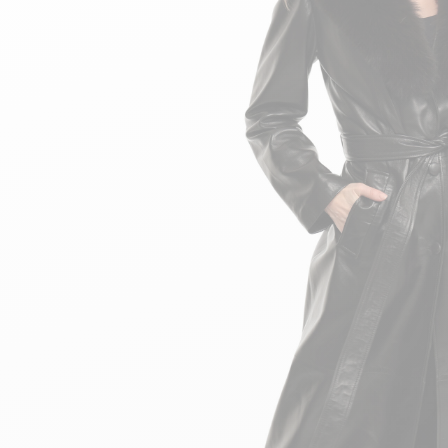
velours
Mayura
Gipsy
Bomber cuir
Haute
Bomber cuir & blouson
Blouson aviateur cuir
Teddy
Bottes cuir femme
Gilets cuir & fourrure
Accessoires
Bottines femme cuir
24h Le Mans
Cockpit USA
Top Gun®
American College